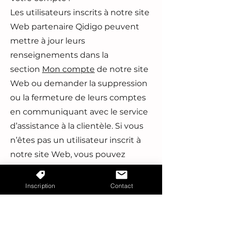
Les utilisateurs inscrits à notre site
Web partenaire Qidigo peuvent
mettre à jour leurs
renseignements dans la
section
Mon compte
de notre site
Web ou demander la suppression
ou la fermeture de leurs comptes
en communiquant avec le service
d’assistance à la clientèle. Si vous
n’êtes pas un utilisateur inscrit à
notre site Web, vous pouvez
communiquer avec le service
d’assistance à la clientèle. Nous
Inscription
Contact
conservons certaines de vos
données pour nous conformer aux
exigences légales et à d’autres fins