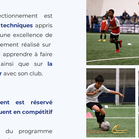
tionnement est
s techniques
appris
à une excellence de
lement réalisé sur
i apprendre à faire
, ainsi que sur
la
r
avec son club.
ent
est réservé
uent en compétitif
nt du programme