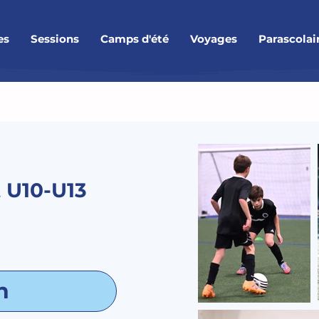
es
Sessions
Camps d'été
Voyages
Parascolai
 U10-U13
n